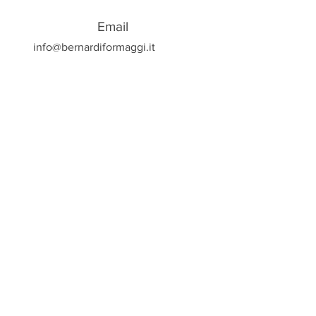
Email
info@bernardiformaggi.it
Bernardi Formaggi Srl - Via Bolè 2/A -
GAMBASCA -
Tel.
0175.265321
info@bernardiformaggi.it |
P.Iva C.F.
02731460040
Privacy Policy