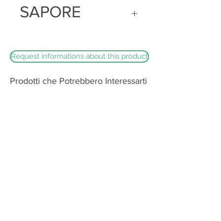
SAPORE
naturale. Struttura morbida, compatta e
a volte leggermente occhiata, di colore
biancastro
Dolce e leggermente sapido, con note
lattiche e floreali
Request informations about this product
Prodotti che Potrebbero Interessarti