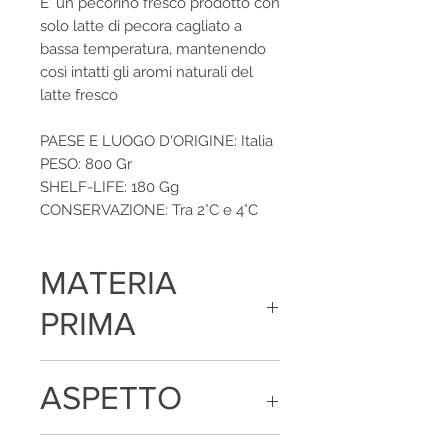
E' un pecorino fresco prodotto con
solo latte di pecora cagliato a
bassa temperatura, mantenendo
così intatti gli aromi naturali del
latte fresco
PAESE E LUOGO D'ORIGINE: Italia
PESO: 800 Gr
SHELF-LIFE: 180 Gg
CONSERVAZIONE: Tra 2°C e 4°C
MATERIA
PRIMA
Latte ovino pastorizzato, sale, caglio,
ASPETTO
fermenti lattici
Forma canestrata con crosta