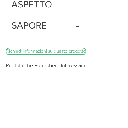
ASPETTO
conservante E251, plasticoat
Di forma rotonda e rigata, dalla pasta
SAPORE
dura con occhiatura appena visibile
Dolce e delicato
Richiedi informazioni su questo prodotto
Prodotti che Potrebbero Interessarti