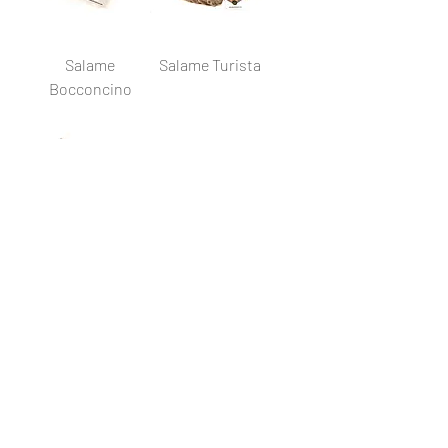
Salame
Salame Turista
Bocconcino
Salame
Salame Rosa
Lunghetti
Carica altro
Bernardi Formaggi Srl - Via Bolè 2/A -
GAMBASCA -
Tel.
0175.265321
www.bernardiformaggi.it
-