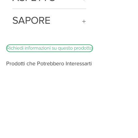
Colore tendente al rosso con parti
SAPORE
grasse bianche, budello non edibile
Sapore dolce e non acido
Richiedi informazioni su questo prodotto
Prodotti che Potrebbero Interessarti