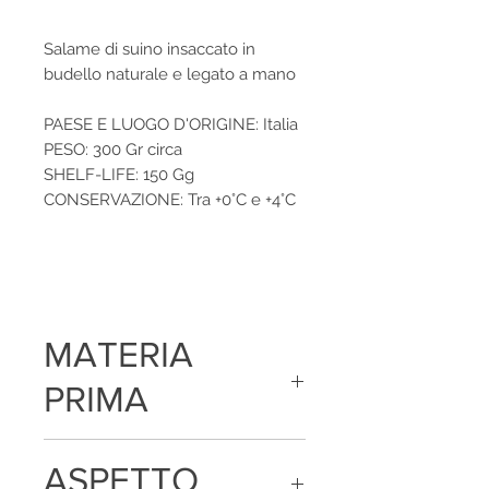
Salame di suino insaccato in
budello naturale e legato a mano
PAESE E LUOGO D'ORIGINE: Italia
PESO: 300 Gr circa
SHELF-LIFE: 150 Gg
CONSERVAZIONE: Tra +0°C e +4°C
MATERIA
PRIMA
Carne di suino, sale, destrosio, spezie,
ASPETTO
aromi naturali e vino bianco