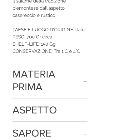
Il salame della tradizione
piemontese dall'aspetto
casereccio e rustico
PAESE E LUOGO D'ORIGINE: Italia
PESO: 700 Gr circa
SHELF-LIFE: 150 Gg
CONSERVAZIONE: Tra 1°C e 4°C
MATERIA
PRIMA
Carne di suino, sale, destrosio, spezie,
ASPETTO
aromi naturali e vino bianco
Colore tendente al rosso con parti
SAPORE
grasse bianche, budello non edibile