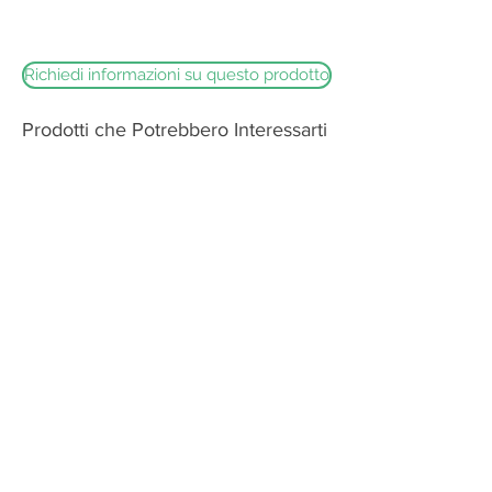
Dolce e dal delicato sentore di vino e
spezie
Richiedi informazioni su questo prodotto
Prodotti che Potrebbero Interessarti
Burrata