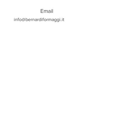
Email
info@bernardiformaggi.it
Bernardi Formaggi Srl - Via Bolè 2/A -
GAMBASCA -
Tel.
0175.265321
www.bernardiformaggi.it
-
info@bernardiformaggi.it
P.Iva C.F.
02731460040