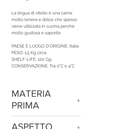
La lingua di vitello è una carne
molto tenera e dolce che spesso
viene utilizzata in cucina perchè
molto gustosa e saporita
PAESE E LUOGO D'ORIGINE: Italia
PESO: 1,5 Kg circa
SHELF-LIFE: 120 Gg
CONSERVAZIONE: Tra 0°C e 4°C
MATERIA
PRIMA
Lingua bovina, sale, amidi, destrosio,
ASPETTO
aromi, gelatificanti