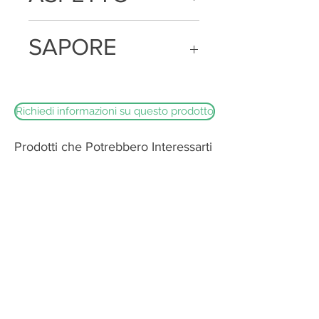
La fetta ha un'ottima tenuta e una
SAPORE
consistenza tenera
Gusto delicato succoso e molto
caratteristico
Richiedi informazioni su questo prodotto
Prodotti che Potrebbero Interessarti