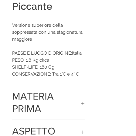
Piccante
Versione superiore della
soppressata con una stagionatura
maggiore
PAESE E LUOGO D'ORIGINE:Italia
PESO: 1,8 Kg circa
SHELF-LIFE: 180 Gg
CONSERVAZIONE: Tra 1°C e 4° C
MATERIA
PRIMA
Carne di suino, sale, destrosio,
ASPETTO
saccarosio, aromi e spezie