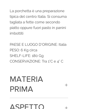
La porchetta è una preparazione
tipica del centro Italia. Si consuma
tagliata a fette come secondo
piatto oppure fuori pasto in panini
imbottiti
PAESE E LUOGO D'ORIGINE: Italia
PESO: 6 Kg circa
SHELF-LIFE: 180 Gg
CONSERVAZIONE: Tra 1°C e 4° C
MATERIA
PRIMA
Carne di suino, sale, destrosio,
ASPETTO
saccarosio, aromi e spezie