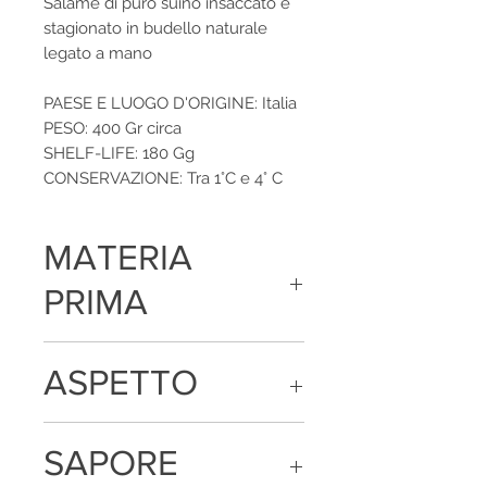
Salame di puro suino insaccato e
stagionato in budello naturale
legato a mano
PAESE E LUOGO D'ORIGINE: Italia
PESO: 400 Gr circa
SHELF-LIFE: 180 Gg
CONSERVAZIONE: Tra 1°C e 4° C
MATERIA
PRIMA
Carne di suino, sale, destrosio,
ASPETTO
saccarosio, aromi e spezie
Consistente e compatta al taglio, la
SAPORE
fetta si presente di colore rosso
brillante