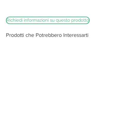
Piccante con un sapore leggermente
sapido e deciso
Richiedi informazioni su questo prodotto
Prodotti che Potrebbero Interessarti
Burrata