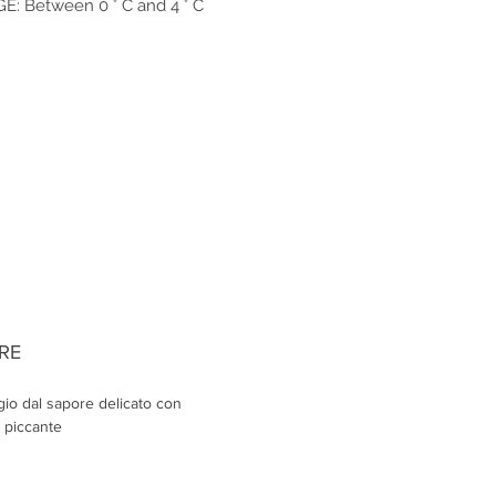
: Between 0 ° C and 4 ° C
RE
io dal sapore delicato con
 piccante