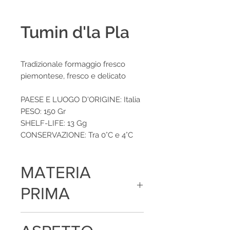
Tumin d'la Pla
Tradizionale formaggio fresco
piemontese, fresco e delicato
PAESE E LUOGO D'ORIGINE: Italia
PESO: 150 Gr
SHELF-LIFE: 13 Gg
CONSERVAZIONE: Tra 0°C e 4°C
MATERIA
PRIMA
Latte vaccino fresco pastorizzato,
caglio e sale