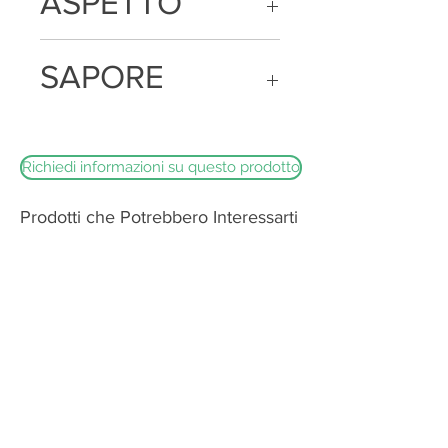
ASPETTO
Forma cilindrica con una pasta
SAPORE
morbida di colore bianco latte
Gusto fine e delicato
Richiedi informazioni su questo prodotto
Prodotti che Potrebbero Interessarti