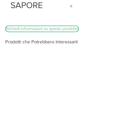
SAPORE
dal giallo pallido in inverno al giallo
intenso nei mesi estivi, la consistenza
compatta con buona spalmabilità
Dotato di un sapore dolce e profumato
Richiedi informazioni su questo prodotto
Prodotti che Potrebbero Interessarti