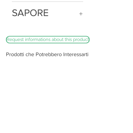
E' un formaggio a pasta molle,
SAPORE
prodotto con latte bovino pastorizzato,
dalla forma rotonda e con una crosta
bianca e vellutata
E' un formaggio che racchiude una
crema dolce ma aromatica che con il
tempo tende ad assumere
Request informations about this product
connotazioni piccanti
Prodotti che Potrebbero Interessarti