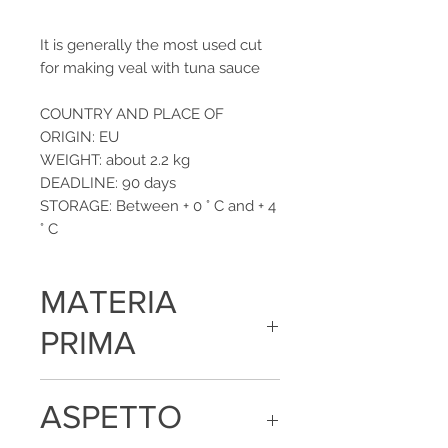
It is generally the most used cut
for making veal with tuna sauce
COUNTRY AND PLACE OF
ORIGIN: EU
WEIGHT: about 2.2 kg
DEADLINE: 90 days
STORAGE: Between + 0 ° C and + 4
° C
MATERIA
PRIMA
Carne di bovino, sale, aromi naturali,
ASPETTO
antiossidanti