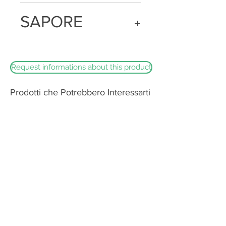
La fetta è compatta e morbida alla
SAPORE
masticazione
Sapore dolce e caratteristico
Request informations about this product
Prodotti che Potrebbero Interessarti