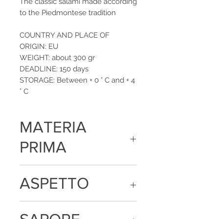
The classic salami made according
to the Piedmontese tradition
COUNTRY AND PLACE OF
ORIGIN: EU
WEIGHT: about 300 gr
DEADLINE: 150 days
STORAGE: Between + 0 ° C and + 4
° C
MATERIA
PRIMA
Carne di suino, sale, destrosio, spezie,
ASPETTO
aromi naturali
Colore tendente al rosso con parti
grasse bianche, budello non edibile