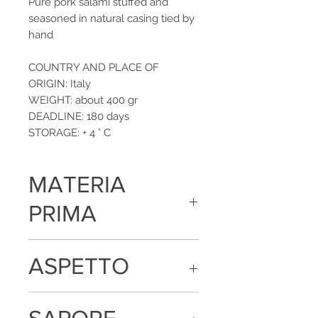
Pure pork salami stuffed and
seasoned in natural casing tied by
hand
COUNTRY AND PLACE OF
ORIGIN: Italy
WEIGHT: about 400 gr
DEADLINE: 180 days
STORAGE: + 4 ° C
MATERIA
PRIMA
Carne di suino, sale, destrosio,
ASPETTO
saccarosio, aromi e spezie
Consistente e compatta al taglio, la
fetta si presente di colore rosso