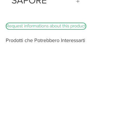
SAPORE
brillante
Piccante con un sapore leggermente
sapido e deciso
Request informations about this product
Prodotti che Potrebbero Interessarti
Burrata