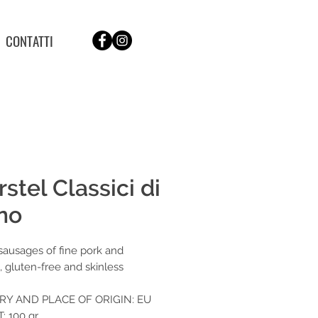
CONTATTI
stel Classici di
no
 sausages of fine pork and
, gluten-free and skinless
Y AND PLACE OF ORIGIN: EU
 100 gr