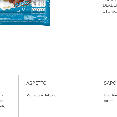
DEADLI
STORAGE
ASPETTO
SAPO
ta
Morbido e delicato
Il profu
ate,
palato
nti,