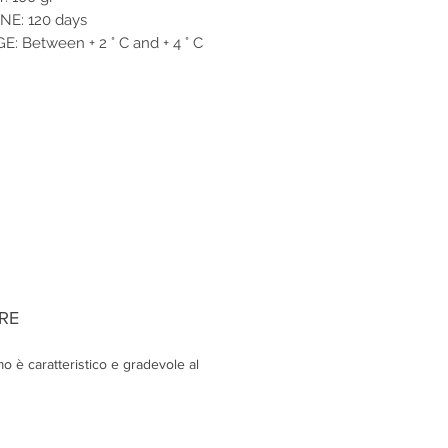
NE: 120 days
: Between + 2 ° C and + 4 ° C
RE
mo è caratteristico e gradevole al