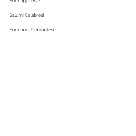
Formaggi DOP
Salumi Calabresi
Formaggi Piemontesi
Prodotti
Pasta Fresca
Prodotti Ittici
Prosciutti
Formaggi Siciliani
Formaggi per Ristoranti
Formaggi Erborinati