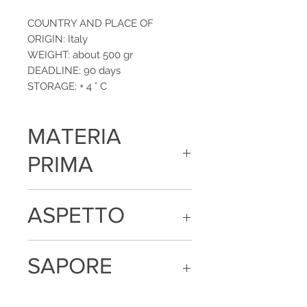
COUNTRY AND PLACE OF
ORIGIN: Italy
WEIGHT: about 500 gr
DEADLINE: 90 days
STORAGE: + 4 ° C
MATERIA
PRIMA
Carne di suino, lardo suino, crema di
ASPETTO
peperone, destrosio, saccarosio, aromi
e spezie
Dal colore rosso acceso ed una
SAPORE
consistenza cremosa
Dal sapore decisamente piccante ed