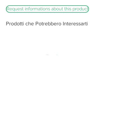
un profumo caratteristico
Request informations about this product
Prodotti che Potrebbero Interessarti
Burrata
Bernardi Formaggi Srl - Via Bolè 2/A -