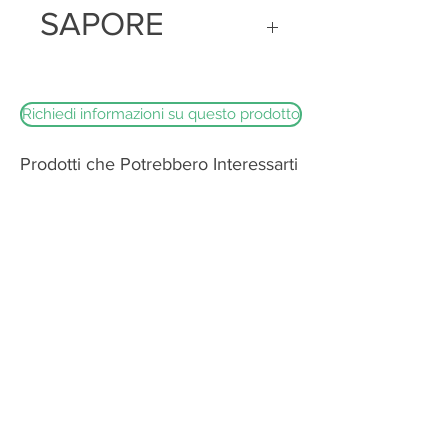
SAPORE
naturale. Struttura morbida, compatta e
a volte leggermente occhiata, di colore
biancastro
Dolce e leggermente sapido, con note
lattiche e floreali
Richiedi informazioni su questo prodotto
Prodotti che Potrebbero Interessarti