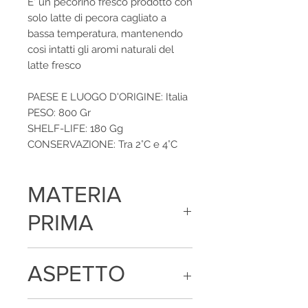
E' un pecorino fresco prodotto con
solo latte di pecora cagliato a
bassa temperatura, mantenendo
così intatti gli aromi naturali del
latte fresco
PAESE E LUOGO D'ORIGINE: Italia
PESO: 800 Gr
SHELF-LIFE: 180 Gg
CONSERVAZIONE: Tra 2°C e 4°C
MATERIA
PRIMA
Latte ovino pastorizzato, sale, caglio,
ASPETTO
fermenti lattici
Forma canestrata con crosta