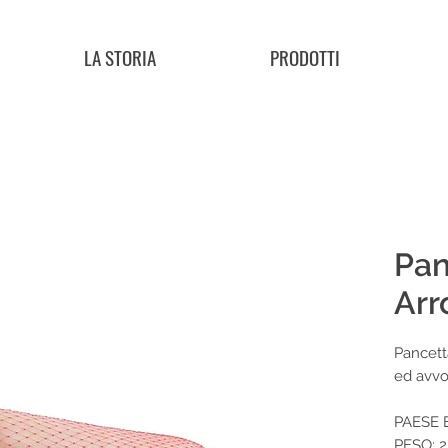
LA STORIA
PRODOTTI
Pan
Arr
Pancett
ed avvol
PAESE E
PESO: 2