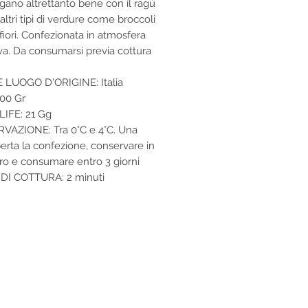
egano altrettanto bene con il ragù
altri tipi di verdure come broccoli
fiori. Confezionata in atmosfera
iva. Da consumarsi previa cottura
 LUOGO D'ORIGINE: Italia
00 Gr
IFE: 21 Gg
AZIONE: Tra 0°C e 4°C. Una
perta la confezione, conservare in
fero e consumare entro 3 giorni
DI COTTURA: 2 minuti