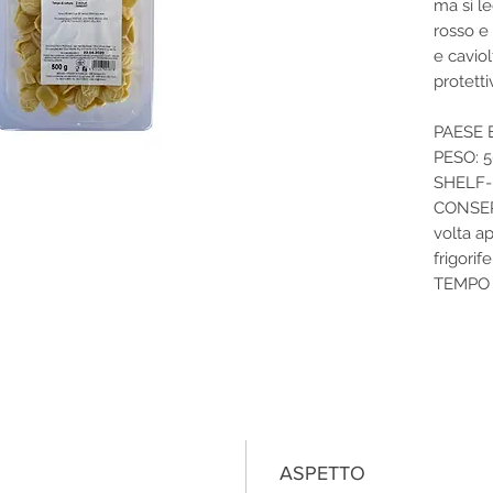
ma si l
rosso e 
e caviol
protett
PAESE E
PESO: 5
SHELF-L
CONSERV
volta a
frigori
TEMPO 
ASPETTO