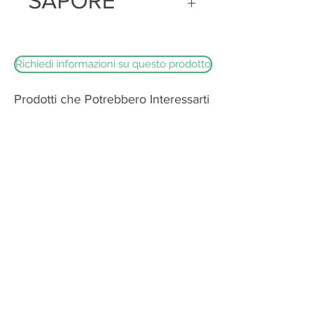
SAPORE
Sapore dolce e delicato senza
particolari speziature
Richiedi informazioni su questo prodotto
Prodotti che Potrebbero Interessarti
Burrata