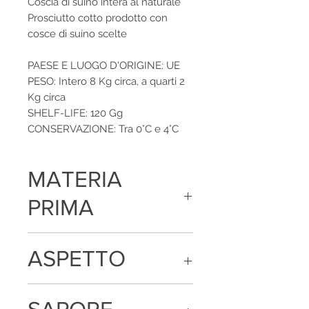
Coscia di suino intera al naturale
Prosciutto cotto prodotto con
cosce di suino scelte
PAESE E LUOGO D'ORIGINE: UE
PESO: Intero 8 Kg circa, a quarti 2
Kg circa
SHELF-LIFE: 120 Gg
CONSERVAZIONE: Tra 0°C e 4°C
MATERIA
PRIMA
Coscia di suino, sale, destrosio e
ASPETTO
aromi
La fetta si presenta di colore rosato
omogeneo e morbida al palato