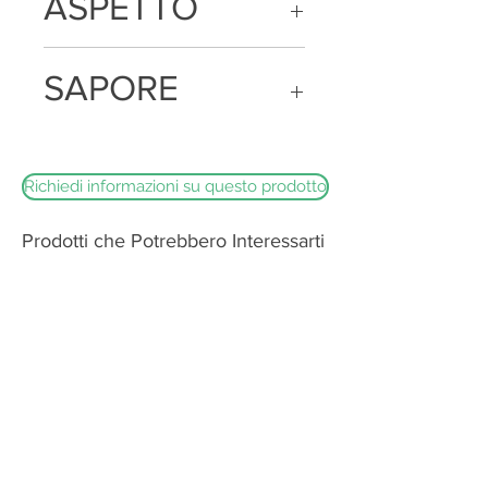
ASPETTO
Formaggio semiduro a pasta filata.
SAPORE
Crosta liscia, sottile, lucida, non edibile.
Occhiatura leggera e/o sfoglietta
Formaggio saporito con l'intesificarsi
della piccantezza al protarsi della
stagionatura
Richiedi informazioni su questo prodotto
Prodotti che Potrebbero Interessarti