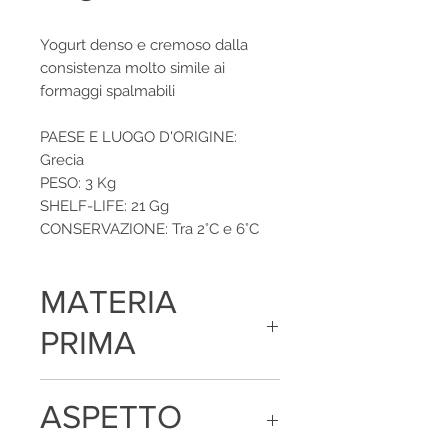
Yogurt denso e cremoso dalla
consistenza molto simile ai
formaggi spalmabili
PAESE E LUOGO D'ORIGINE:
Grecia
PESO: 3 Kg
SHELF-LIFE: 21 Gg
CONSERVAZIONE: Tra 2°C e 6°C
MATERIA
PRIMA
Latte vaccino pastorizzato, crema di
ASPETTO
latte, proteine del latte, fermenti lattici
vivi