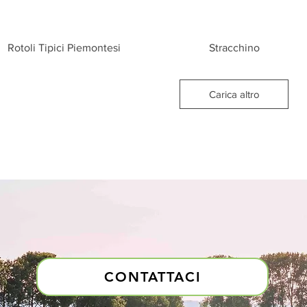
Vista rapida
Vista rapida
Rotoli Tipici Piemontesi
Stracchino
Carica altro
CONTATTACI