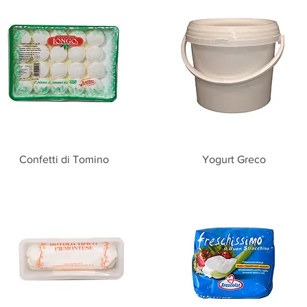
Vista rapida
Vista rapida
Confetti di Tomino
Yogurt Greco