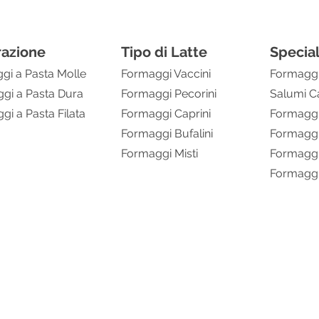
razione
Tipo di Latte
Special
gi a Pasta Molle
Formaggi Vaccini
Formagg
gi a Pasta Dura
Formaggi Pecorini
Salumi C
gi a Pasta Filata
Formaggi Caprini
Formaggi
Formaggi Bufalini
Formaggi 
Formaggi Misti
Formaggi 
Formaggi
Bernardi Formaggi Srl - Via Bolè 2/A - GAMBASCA -
Tel.
0175.2653
www.bernardiformaggi.it
-
info@bernardiformaggi.it
P.Iva C.F. 02731460040
Privacy & Cookie Policy