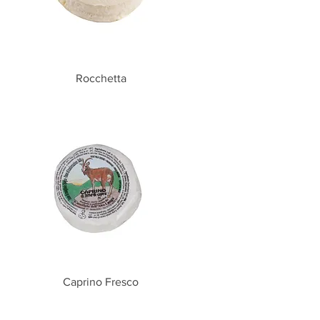
Vista rapida
Rocchetta
Vista rapida
Caprino Fresco