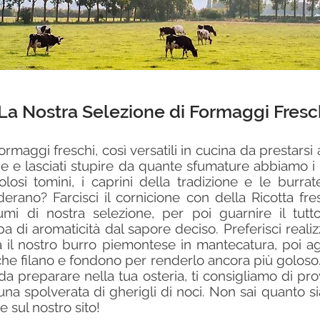
La Nostra Selezione di Formaggi Fresc
rmaggi freschi, così versatili in cucina da prestarsi a
one e lasciati stupire da quante sfumature abbiamo i 
olosi tomini, i caprini della tradizione e le burra
siderano? Farcisci il cornicione con della Ricotta fr
i di nostra selezione, per poi guarnire il tutto
 di aromaticità dal sapore deciso. Preferisci realiz
 il nostro burro piemontese in mantecatura, poi ag
che filano e fondono per renderlo ancora più goloso.
 da preparare nella tua osteria, ti consigliamo di pr
 una spolverata di gherigli di noci. Non sai quanto 
e sul nostro sito!