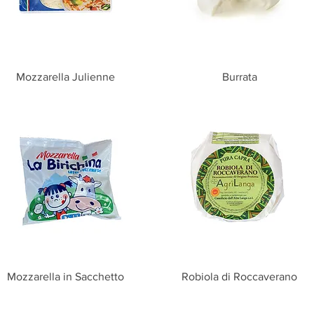
Vista rapida
Vista rapida
Mozzarella Julienne
Burrata
Vista rapida
Vista rapida
Mozzarella in Sacchetto
Robiola di Roccaverano